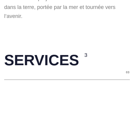
dans la terre, portée par la mer et tournée vers
l’avenir.
SERVICES
3
03
Conception Architecturale
1
Études de faisabilité
4